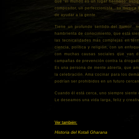
que “el mundo es un lugar hermoso” aunque
compositor, un perfeccionista…su música h
de ayudar a la gente.
Tiene un profundo sentido del humor…n
hambrienta de conocimiento, que está siem
las tecnicalidades más complejas en térmi
ciencia, política y religión, con un enf
con muchas causas sociales que van de
campañas de prevención contra la drogad
Es una persona de mente abierta, que ama
la celebración. Ama cocinar para los demá
podrían ser prohibidos en un futuro cercan
Cuando él está cerca, uno siempre siente
Le deseamos una vida larga, feliz y creati
Ver también:
H
istoria del Kotali Gharana