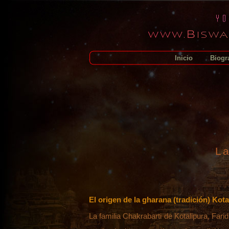
Inicio
Biogra
La
El origen de la gharana (tradición) Kota
La familia Chakrabarti de Kotalipura, Farid