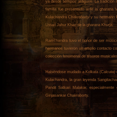
ya desde tiempos antiguos. La tradición 
familia fue presentado ante la gharana 
Kulachandra Chakraborty y su hermano P
Ustad Jahur Khan de la gharana Khurja.
Ramchandra tuvo el honor de ser músico 
hermanos tuvieron un amplio contacto c
colección fenomenal de tesoros musicale
Habiéndose mudado a Kolkata (Calcuta) con
Kulachandra, la gran leyenda Sangitach
Pandit Satkari Malakar, especialmente
Girijasankar Chakraborty.