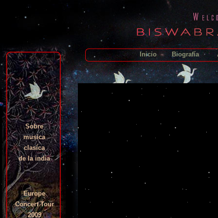
Inicio
Biografía
Sobre
musica
clasíca
de la india
Europe
Concert Tour
2009